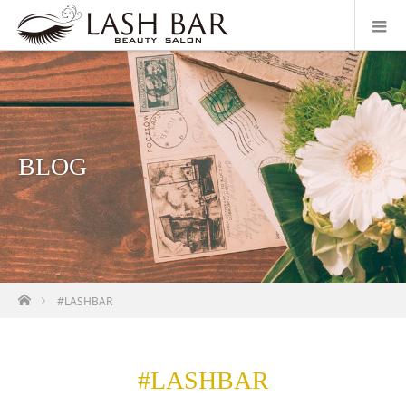
BLOG
ホーム
#LASHBAR
#LASHBAR